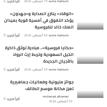
sumo halloum
7 أغسطس، 2026
أقرأ المزيد
Posted
by
«الوقاد» ينتزع الصدارة و«جهدون»
يؤكد التفوق في أمسية قوية بميدان
الملك خالد للفروسية
sumo halloum
6 أغسطس، 2026
أقرأ المزيد
Posted
by
«حكايا فروسية».. مبادرة توثق ذاكرة
الخيل السعودية وتربط إرث الرواد
بالأجيال الجديدة
sumo halloum
5 أغسطس، 2026
أقرأ المزيد
Posted
by
جوائز مليونية وفعاليات جماهيرية
تعزز مكانة موسم الطائف
mohanad.alhamwi
Posted
أقرأ المزيد
2 أغسطس، 2026
by