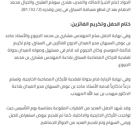
الجواد (علم الخيـر) للمالك والمدرب هندي سويلم العتيبي والخيال محمد
الدهام بعد ان قطع مسافة
السباق
في زمن وقدره (2/ 32/ 81).
ختام الحفل وتكريم الفائزين:
وفي نهاية الحفل سلم المهندس مشاري بن محمد الجربوع والأستاذ ماجد
بن عوض السبهان مدير الميدان الدروع للفائزين في السباق، وتم تكريم
قائمة الموسم، وكان الجربوع قد قام في مستهل وصوله للميدان بجولة
تفقدية للاركان المصاحبة
للسباق
بقاعة المهندس مشاري بن محمد
الجربوع.
وفي نهاية الزيارة قام بجولة تفقدية للأركان المصاحبة الخارجية، وتسلم
درعاً تذكارياً قدمه الأستاذ ماجد بن عوض السبهان مدير الميدان بقاعة
الدكتور مهيدب بن عبد الله المهيدب.
وقد شهد الحفل العديد من الفقرات المتنوعة بمناسبة يوم التأسيس حيث
تواجدت الأركان الخارجية والداخلية، كما تم تقديم عروض استعراض
للخيل
ورمي السهام وتم تقديم العديد من الجوائز للجماهير.