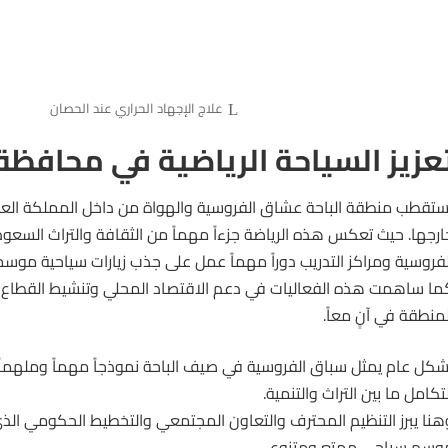
علاج الإجهاد الحراري عند الحصان
عزيز السياحة الرياضية في محافظة ا
ستقطب منطقة الباحة عشاق الفروسية والهواة من داخل المملكة العر
ارجها. حيث تعكس هذه الرياضة جزءاً مهماً من الثقافة والتراث السع
لفروسية ومراكز التدريب دوراً مهماً عمل على جذب زيارات سياحية موسمي
ما ساهمت هذه الفعاليات في دعم الاقتصاد المحلي وتنشيط القطاع ا
لمنطقة في آنٍ معاً.
شكل عام يمثل سباق الفروسية في
صيف الباحة
نموذجاً مهماً وملهما
لتكامل ما بين التراث والتنمية.
هنا يبرز التنظيم المحترف والتعاون المجتمعي والتخطيط الحكومي ال
وسم سياحي ممتع ومتنوع.