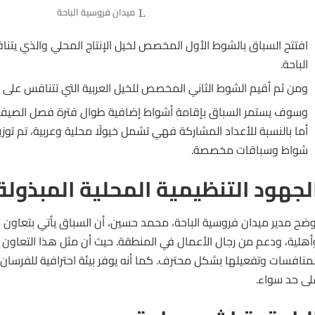
ميدان فروسية الباحة
افتتح السباق بالشوط الأول المخصص لخيل الإنتاج المحلي والذي ي
الباحة.
ومن ثم أقيم الشوط الثاني المخصص للخيل العربية التي تتنافس عل
وسوف يستمر السباق بإقامة أشواط إضافية طوال فترة فصل الصيف
أما بالنسبة للأعداد المشاركة فهي تشمل خيولًا محلية وعربية، تم تو
شواط وسباقات مخصصة.
لجهود التنظيمية المحلية المبذولة
وضح مدير ميدان فروسية الباحة، محمد حسين، أن السباق يأتي بتعاون
أهلية، ودعم من رجال الأعمال في المنطقة. حيث أن مثل هذا التعاون 
لمنافسات وتفعيلها بشكل محترف. كما أنه يوفر بيئة احترافية للفرسان
لى حد سواء.