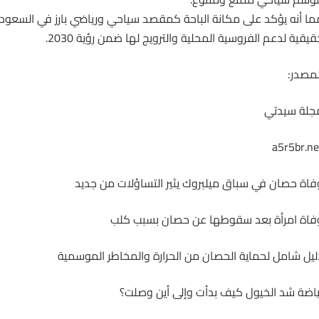
ما أنه يؤكد على مكانة الباحة كمقصد سياحي ورياضي بارز في السعو
قيقية لدعم
الفروسية
المحلية والترويج لها ضمن رؤية 2030.
لمصدر:
جلة سيدتي
a5r5br.ne
فاة حصان في سباق ميلبروك يثير التساؤلات من جديد
فاة امرأة بعد سقوطها عن حصان بسبب كلب
ليل شامل لحماية الحصان من الحرارة والمخاطر الموسمية
ياضة شد الخيول كيف بدأت وإلى أين وصلت؟