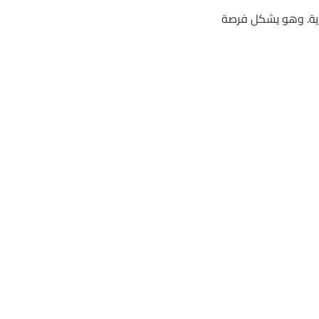
دية. وهو يشكل فرصة