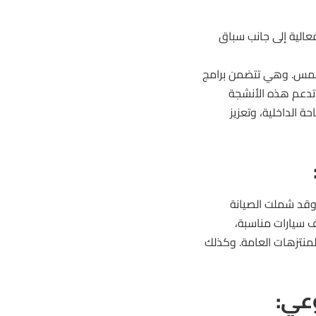
ان يحمل شعار “الباحة.. تراث وسياحة”، وهو يشمل أكثر من 500 فعالية إلى جانب سباق
لخمس. وهي تتضمن برامج
 تدعم هذه الأنشجة
 السعودية 2030 في تطوير السياحة الداخلية، وتعزيز
 وقد شملت الصيانة
 سيارات مناسبة،
لمنتزهات العامة. وكذلك
عي: