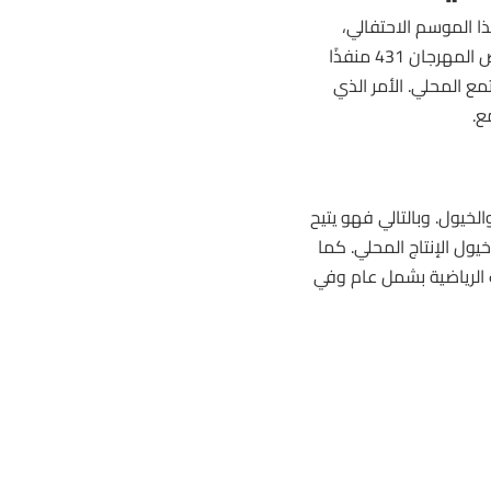
عة في تنظيم هذا الموسم الاحتفالي،
وذلك ضمن برنامج شامل يغطي الإرشاد والخدمات التنظيمية. فقد خصص المهرجان 431 منفذًا
لمجتمع المحلي. الأمر الذي
ع.
يول. وبالتالي فهو يتيح
يول الإنتاج المحلي. كما
الرياضية بشمل عام وفي