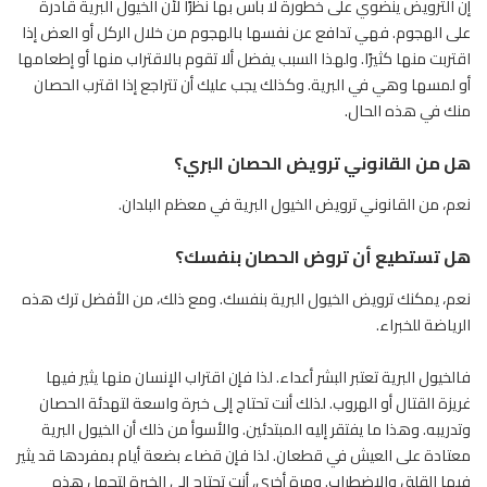
إن الترويض ينضوي على خطورة لا بأس بها نظرًا لأن
الخيول
البرية قادرة
على الهجوم. فهي تدافع عن نفسها بالهجوم من خلال الركل أو العض إذا
اقتربت منها كثيرًا. ولهذا السبب يفضل ألا تقوم بالاقتراب منها أو إطعامها
أو لمسها وهي في البرية. وكذلك يجب عليك أن تتراجع إذا اقترب الحصان
منك في هذه الحال.
هل من القانوني ترويض الحصان البري؟
نعم، من القانوني ترويض الخيول البرية في معظم البلدان.
هل تستطيع أن تروض الحصان بنفسك؟
نعم، يمكنك ترويض الخيول البرية بنفسك. ومع ذلك، من الأفضل ترك هذه
الرياضة للخبراء.
فالخيول البرية تعتبر البشر أعداء. لذا فإن اقتراب الإنسان منها يثير فيها
غريزة القتال أو الهروب. لذلك أنت تحتاج إلى خبرة واسعة لتهدئة الحصان
وتدريبه. وهذا ما يفتقر إليه المبتدئين. والأسوأ من ذلك أن
الخيول
البرية
معتادة على العيش في قطعان. لذا فإن قضاء بضعة أيام بمفردها قد يثير
فيها القلق والاضطراب. ومرة ​​أخرى، أنت تحتاج إلى الخبرة لتحمل هذه