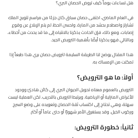
هل تساءلت يوماً كيف تروض
الحصان
البري؟
في العام الماضي، اختفى حصان سباق كان جزءًا من مراسم تتويج الملك
تشارلز واصطدم بحشد من المارة. ولحسن الحظ، لم يتم الإبلاغ عن وقوع
إصابات. ومع ذلك، فإن الحادث يذكرنا بالانتباه إلى ما قد يحدث من أخطاء.
وبالتالي فهو يذكرنا أيضًا بأهمية الترويض الجيد.
هذا المقال يوضح لنا الطريقة السليمة لترويض حصان بري هذا طبعاً إذا
تمكنت من الإمساك به.
أولاً: ما هو الترويض؟
الترويض بالعموم معناه تحويل الحيوان البري إلى كائن هادئ وودود
للأغراض المنزلية أو الرياضية. ويرتبط الترويض بالتدريب. لكن العملية ليست
سهلة، وهي تحتاج إلى اكتساب ثقة الحصان وتعويده على وضع السرج
وركوب الخيل. وقد يستغرق الأمر شهورًا أو حتى عاماً أو أكثر.
ثانياً: خطورة الترويض: