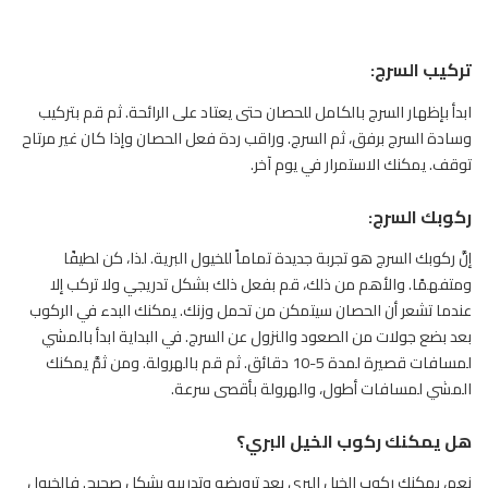
تركيب السرج:
ابدأ بإظهار السرج بالكامل للحصان حتى يعتاد على الرائحة. ثم قم بتركيب
وسادة السرج برفق، ثم السرج. وراقب ردة فعل
الحصان
وإذا كان غير مرتاح
توقف. يمكنك الاستمرار في يوم آخر.
ركوبك السرج:
إنَّ ركوبك السرج هو تجربة جديدة تماماً للخيول البرية. لذا، كن لطيفًا
ومتفهمًا. والأهم من ذلك، قم بفعل ذلك بشكل تدريجي ولا تركب إلا
عندما تشعر أن الحصان سيتمكن من تحمل وزنك. يمكنك البدء في الركوب
بعد بضع جولات من الصعود والنزول عن السرج. في البداية ابدأ بالمشي
لمسافات قصيرة لمدة 5-10 دقائق. ثم قم بالهرولة. ومن ثمَّ يمكنك
المشي لمسافات أطول، والهرولة بأقصى سرعة.
هل يمكنك ركوب الخيل البري؟
نعم، يمكنك ركوب الخيل البري بعد ترويضه وتدريبه بشكل صحيح. فالخيول