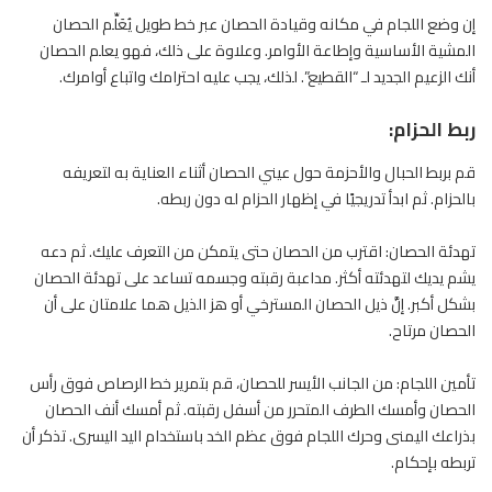
إن وضع اللجام في مكانه وقيادة الحصان عبر خط طويل يُعَلِّم الحصان
المشية الأساسية وإطاعة الأوامر. وعلاوة على ذلك، فهو يعلم الحصان
أنك الزعيم الجديد لـ “القطيع”. لذلك، يجب عليه احترامك واتباع أوامرك.
ربط الحزام:
قم بربط الحبال والأحزمة حول عيني الحصان أثناء العناية به لتعريفه
بالحزام. ثم ابدأ تدريجيًا في إظهار الحزام له دون ربطه.
تهدئة الحصان: اقترب من الحصان حتى يتمكن من التعرف عليك. ثم دعه
يشم يديك لتهدئته أكثر. مداعبة رقبته وجسمه تساعد على تهدئة الحصان
بشكل أكبر. إنَّ ذيل الحصان المسترخي أو هز الذيل هما علامتان على أن
الحصان مرتاح.
تأمين اللجام: من الجانب الأيسر للحصان، قم بتمرير خط الرصاص فوق رأس
الحصان وأمسك الطرف المتحرر من أسفل رقبته. ثم أمسك أنف الحصان
بذراعك اليمنى وحرك اللجام فوق عظم الخد باستخدام اليد اليسرى. تذكر أن
تربطه بإحكام.