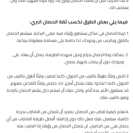
لا تبدأ التدريب قبل أن يألفك الحصان ويثق بك. وإلا فإنه سيهرب منك ولن
يستجيب لك.
فيما يلي بعض الطرق لكسب ثقة الحصان البري:
1.اربط الحصان في مكان يستطيع رؤيتك فيه: ففي البداية، سيشعر الحصان
بالقلق وبالرعب من وجودك. لذا حافظ على مسافة معقولة بينكما.
يمكنك ربط الحصان بحزام وحبل فبهذه الطريقة، يمكن أن يعتاد على
وجودك دون أن يصاب بانهيار عصبي.
3.اقضِ وقتًا طويلاً بالقرب من الخيول: كلما قضيت وقتًا أطول بالقرب من
الخيول، كلما اعتادوا عليك بشكل أسرع. لذا، خصص وقتًا للتفاعل معهم.
قد يستغرق الأمر عدة أيام، ولكن عليك أن تستمر حتى يشعر الحصان بالراحة
وهو بالقرب منك.
4.تعلم كيفية تقترب من الحصان: بمجرد أن تتمكن من الاقتراب بدرجة
كافية، سيتعين عليك فعل ذلك دون إخافته. أفضل طريقة للاقتراب من أي
حصان هي من الجانبين. لن يتمكن الحصان من رؤيتك إذا اقتربت منه
مباشرة من الأمام أو الخلف.