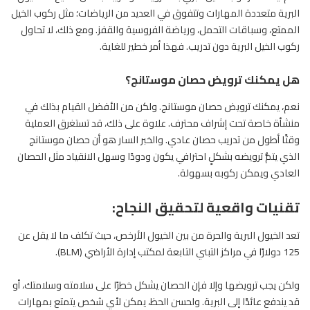
البرية متعددة المهارات وتتفوق في العديد من الرياضات؛ مثل ركوب الخيل
الممتع، وسباقات التحمل، ورياضة الفروسية والقفز. ومع ذلك، لا تحاول
ركوب الخيل البرية دون تدريب. فهذا أمر خطير للغاية.
هل يمكنك ترويض حصان موستانج؟
نعم، يمكنك ترويض حصان موستانج. ولكن من الأفضل القيام بذلك في
منشأة خاصة تحت إشراف محترف. علاوة على ذلك، قد تستغرق العملية
وقتًا أطول من تدريب حصان عادي. والخبر السار هو أن حصان موستانج
الذي يتمُّ ترويضه بشكلٍ احترافي يكون ودودًا وسهل الانقياد مثل
الحصان
العادي ويمكن ركوبه بسهولة.
تقنيات واقعية لتحقيق النجاح:
تعد الخيول البرية والحرة من بين
الخيول
الأرخص، حيث تكلف ما لا يقل عن
125 دولارًا في مراكز التبني التابعة لمكتب إدارة الأراضي (BLM).
ولكن يجب ترويضها وإلا فإن الحصان يشكل خطرًا على سلامته وسلامتك، أو
قد يندفع عائدًا إلى البرية. ولحسن الحظ، يمكن لأي شخص يتمتع بمهارات