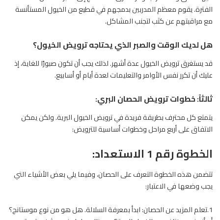
الفترة. يقوم معظم المدربين بدمجهم في قطيع من الخيول المستأنسة
مع مراقبتهم عن كثب لتجنب المشاكل.
هل لديك الوقت والصبر الذي يحتاجه ترويض الخيول؟
قد يستغرق ترويض الخيول عدة أشهر. لذلك يجب أن تكون صبورًا للغاية، إذ
عليك أن تكرر نفس الأوامر والتعليمات لعدة أيام أو أسابيع.
ثالثاً: خطوات
ترويض الحصان البري:
يتمتع كل محترف بطريقة فريدة في ترويض الخيول البرية. ولكن يمكن
الاتفاق على أربع مراحل وخطوات أساسية للترويض:
الخطوة رقم 1 الاستعداد:
تتضمن هذه الخطوة التعرف على الحصان، وفيما يلي بعض الأشياء التي
يجب وضعها في الاعتبار:
1.تعلم المزيد عن الحصان: ابدأ بمعرفة السلالة. هل هو من نوع موستانج؟