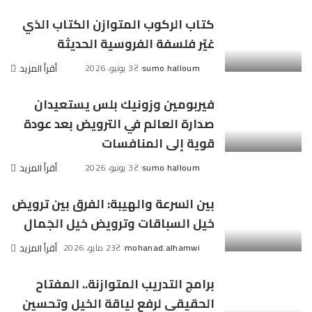
كتاب الركوب المتوازن الكتاب الذي
غيّر فلسفة الفروسية الحديثة
sumo halloum
3 يونيو، 2026
أقرأ المزيد
Posted
by
فيربومين وزونيك بلس يستعيدان
صدارة العالم في الترويض بعد عودة
قوية إلى المنافسات
sumo halloum
3 يونيو، 2026
أقرأ المزيد
Posted
by
بين السرعة والهيبة: الفرق بين ترويض
خيل السباقات وترويض خيل الجَمال
mohanad.alhamwi
23 مايو، 2026
أقرأ المزيد
Posted
by
برامج التدريب المتوازنة.. المفتاح
الحقيقي لرفع لياقة الخيل وتحسين