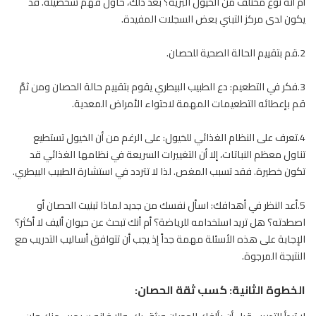
أم أنه نوع مختلف من الخيول البرية؟ بعد ذلك، حاول فهم شخصيته. قد
يكون لدى مركز التبني بعض السجلات المفيدة.
2.قم بتقييم الحالة الصحية للحصان.
3.فكر في التطعيم: دع الطبيب البيطري يقوم بتقييم حالة الحصان ومن ثمَّ
قم بإعطائه التطعيمات المهمة لاحتواء الأمراض المعدية.
4.تعرف على النظام الغذائي للخيول: على الرغم من أن الخيول تستطيع
تناول معظم النباتات، إلا أن التغييرات السريعة في نظامها الغذائي قد
تكون خطيرة. فقد تسبب المغص. لذا لا تتردد في استشارة الطبيب البيطري.
5.أعد النظر في أهدافك: اسأل نفسك من جديد لماذا تبنيت
الحصان
أو
اصطدته؟ هل تريد استخدامه للرياضة؟ أم أنك تبحث عن حيوان أليف لا أكثر؟
الإجابة على هذه الأسئلة مهمة جداً إذ يجب أن تتوافق أساليب التدريب مع
النتيجة المرجوة.
الخطوة الثانية: كسب ثقة الحصان: