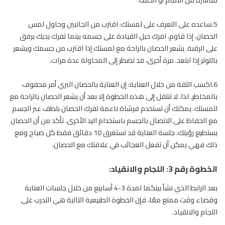
5.ساعده على التعرف على لمستك: اقترب من الجانبين وحاول لمس
الحصان. إذا قاوم، افرك حبل القيادة على جسمه بينما تفرك يديك برفق
على الرقبة. يشعر
الحصان
بالراحة مع لمستك إذا اقترب من جسمك ويشعر
بالتوتر إذا ابتعد. مرة أخرى، قد تضطر إلى المحاولة عدة مرات.
6.اكسب الثقة من خلال العناية: إن العناية بالحصان البري أمر محفوف
بالمخاطر. لذا، لا تنتقل إلى هذه الخطوة إلا بعد أن يشعر الحصان بالراحة مع
للمستك. يمكنك أن تستخدم فرشاة ناعمة لفرك الحصان بلطف عبر الجسم
مع الحفاظ على الاتصال بالجسم باستخدام اليد الأخرى. تأكد من أن الحصان
يستطيع رؤيتك. جلسة العناية قد تستغرق 10 دقائق فقط كل صباح ومع
ذلك فهي يمكن أن تفعل العجائب في علاقتك مع الحصان.
الخطوة رقم 3: اللجام والانقياد:
بعد الرابط الذي نشأ بينكما لمدة 3-4 أسابيع من خلال جلسات العناية
وقضاء وقت ممتع معًا، فإن الخطوة الطبيعية التالية هي التدرب على
اللجام والانقياد.