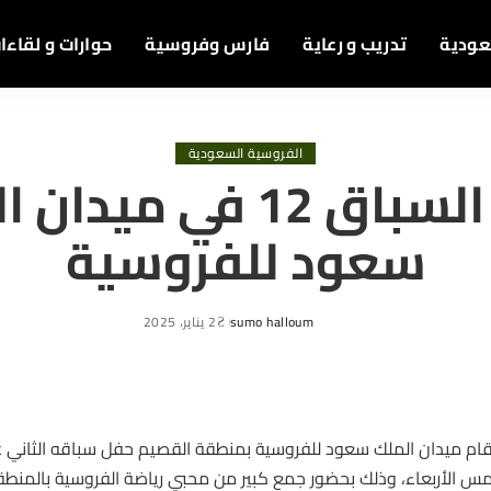
عودية
تدريب و رعاية
فارس وفروسية
حوارات و لقاءا
الفروسية السعودية
نتائج السباق 12 في ميد
سعود للفروسية
sumo halloum
2 يناير، 2025
Posted
by
مس الأربعاء، وذلك بحضور جمع كبير من محبي رياضة
الفروسية
بالمنطقة