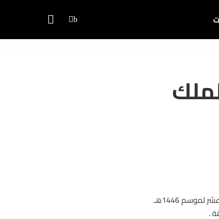
ت
ان الملك
أقام ميدان الملك سعود للفروسية بمنطقة القصيم حفل سباقه الثاني عشر لموسم 1446هـ
 .