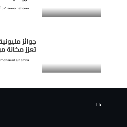
sumo halloum
5 أغسطس، 2026
Posted
by
جوائز مليوني
تعزز مكانة م
mohanad.alhamwi
Posted
by