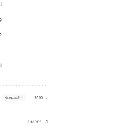
ث
جائزة 
ك
ا
TAGS:
السعودية
SHARES