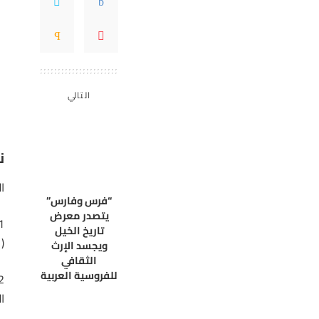
التالي
ن
الح
“فرس وفارس”
يتصدر معرض
تاريخ الخيل
(
ويجسد الإرث
الثقافي
للفروسية العربية
الج