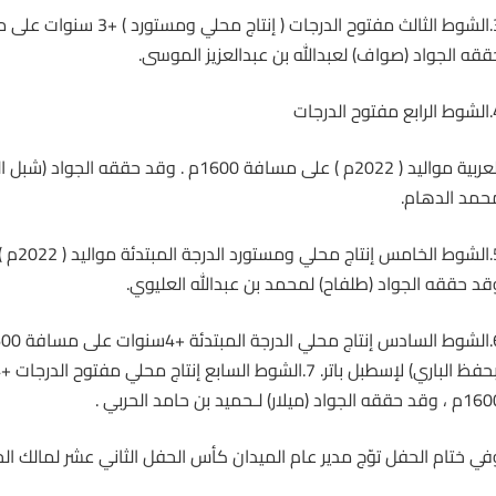
ققه الجواد (صواف) لعبدالله بن عبدالعزيز الموسى.
ح الدرجات
العربية مواليد ( 2022م ) على مسافة 1600م . وقد حق
حمد الدهام.
قد حققه الجواد (طلفاح) لمحمد بن عبدالله العليوي.
لى مسافة 1600م ، وقد حققه
د حققه الجواد (ميلار) لـحميد بن حامد الحربي .
في ختام الحفل توّج مدير عام الميدان كأس الحفل الثاني عشر لمالك الجو